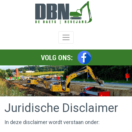
Welkom
Diensten
Afbraakwerken
Grondwerken
Wegeniswerken
Transport
Beton
en
funderingswerken
Juridische Disclaimer
Hang
en
spandiensten
In deze disclaimer wordt verstaan onder:
Referenties