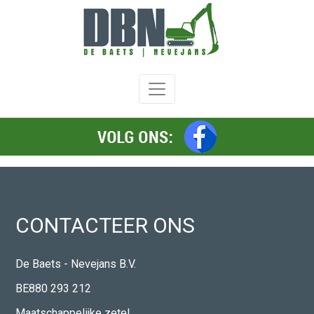
Welkom
Diensten
Afbraakwerken
Grondwerken
Wegeniswerken
Transport
Beton
en
CONTACTEER ONS
funderingswerken
Hang
De Baets - Nevejans B.V.
en
spandiensten
BE880 293 212
Referenties
Maatschappelijke zetel